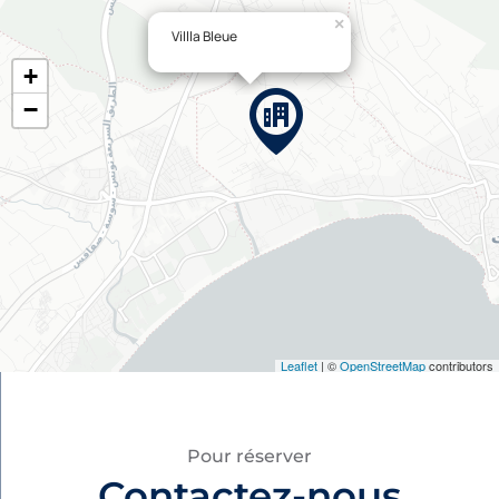
×
Villla Bleue
+
−
Leaflet
|
©
OpenStreetMap
contributors
Pour réserver
Contactez-nous