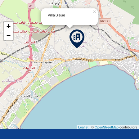
×
Villa Bleue
+
−
Leaflet
|
©
OpenStreetMap
contributors