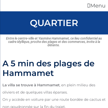
Menu
QUARTIER
E
ntre le centre-ville et Yasmine Hammamet, ce lieu confidentiel au
cadre idyllique, proche des plages et des commerces, invite à la
détente.
A 5 min des plages de
Hammamet
La villa se trouve à Hammamet
, en plein milieu des
oliviers et de quelques villas éparses.
O
n y accède en voiture par une route
bordée de cactus et
non goudronnée sur la fin du trajet.