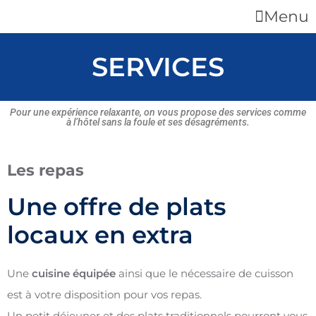
Menu
SERVICES
Pour
une expérience relaxante, on
vous
propose des services comme
à l’hôtel sans la foule et ses désagréments.
Les repas
Une offre de plats
locaux en extra
Une
cuisine équipée
ainsi que le nécessaire de cuisson
est à votre disposition pour vos repas.
Un petit déjeuner et des plats traditionnels pourront vous